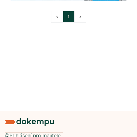
<
1
>
Přihlášení pro majitele