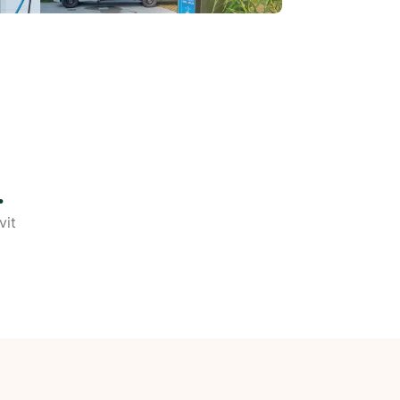
.
vit