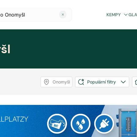
KEMPY
GL
šl
Onomyšl
Populární filtry