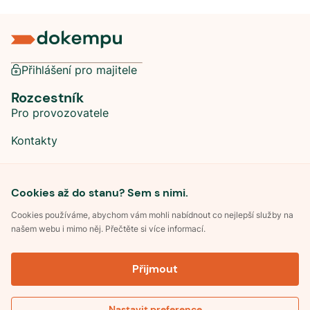
Přihlášení pro majitele
Rozcestník
Pro provozovatele
Kontakty
Sociální sítě
Cookies až do stanu? Sem s nimi.
Cookies používáme, abychom vám mohli nabídnout co nejlepší služby na
našem webu i mimo něj. Přečtěte si více informací.
©
2026
Dokempu.cz. Všechna práva vyhrazena.
Přijmout
Obchodní podmínky
Zpracování osobních údajů
Souhlas se zpracováním osobních údajů
Pravidla soutěže Kemp roku
Nastavit preference