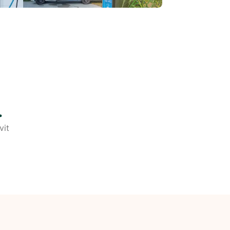
.
vit