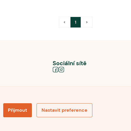
<
1
>
Sociální sítě
Přijmout
Nastavit preference
obních údajů
Souhlas se zpracováním osobních údajů
la pro recenze
Optimalizace pro vyhledávání