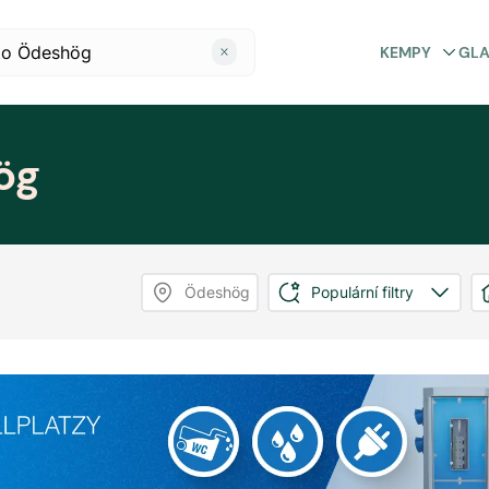
KEMPY
GL
ög
Ödeshög
Populární filtry