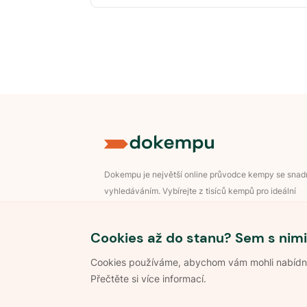
Dokempu je největší online průvodce kempy se sna
vyhledáváním. Vybírejte z tisíců kempů pro ideální
dovolenou v přírodě.
Přihlášení pro majitele
Cookies až do stanu? Sem s nimi
Cookies používáme, abychom vám mohli nabídnou
Přečtěte si více informací.
©
2026
Dokempu.cz. Všechna práva vyhrazena.