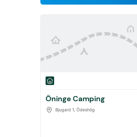
Öninge Camping
Bjugard 1
,
Ödeshög