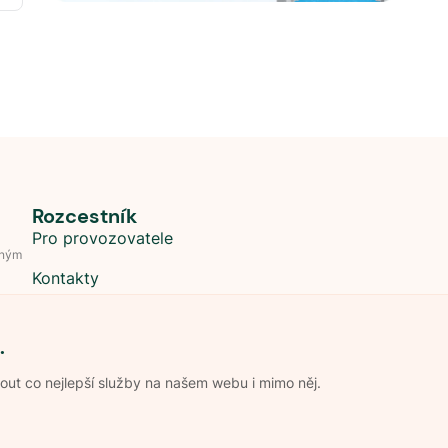
Rozcestník
Pro provozovatele
dným
Kontakty
.
t co nejlepší služby na našem webu i mimo něj.
Obchodní podmínky
Zpracování os
Pravidla soutěže Kemp roku
Pravid