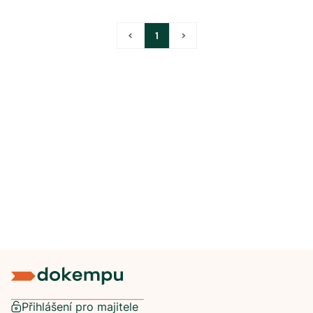
<
1
>
Přihlášení pro majitele