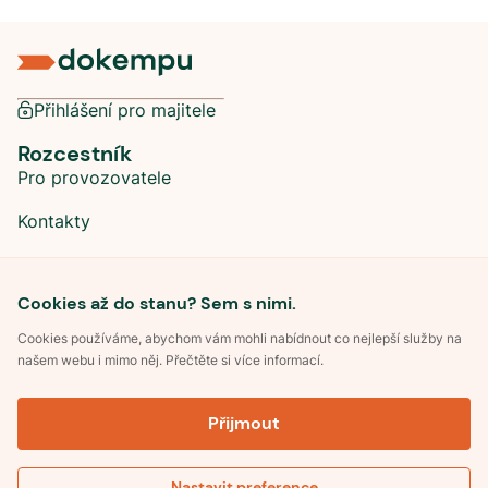
Přihlášení pro majitele
Rozcestník
Pro provozovatele
Kontakty
Sociální sítě
Cookies až do stanu? Sem s nimi.
Cookies používáme, abychom vám mohli nabídnout co nejlepší služby na
našem webu i mimo něj. Přečtěte si více informací.
©
2026
Dokempu.cz. Všechna práva vyhrazena.
Přijmout
Obchodní podmínky
Zpracování osobních údajů
Souhlas se zpracováním osobních údajů
Pravidla soutěže Kemp roku
Nastavit preference