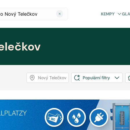
KEMPY
GL
elečkov
Nový Telečkov
Populární filtry