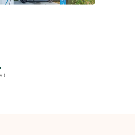
.
vit