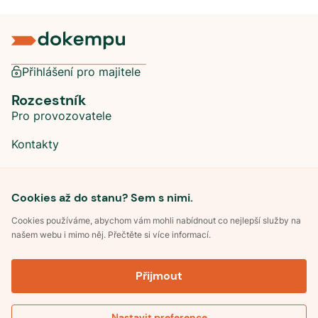
Přihlášení pro majitele
Rozcestník
Pro provozovatele
Kontakty
Sociální sítě
Cookies až do stanu? Sem s nimi.
Cookies používáme, abychom vám mohli nabídnout co nejlepší služby na
našem webu i mimo něj. Přečtěte si více informací.
©
2026
Dokempu.cz. Všechna práva vyhrazena.
Přijmout
Obchodní podmínky
Zpracování osobních údajů
Souhlas se zpracováním osobních údajů
Pravidla soutěže Kemp roku
Nastavit preference