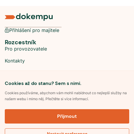
Přihlášení pro majitele
Rozcestník
Pro provozovatele
Kontakty
Sociální sítě
Cookies až do stanu? Sem s nimi.
Cookies používáme, abychom vám mohli nabídnout co nejlepší služby na
našem webu i mimo něj. Přečtěte si více informací.
©
2026
Dokempu.cz. Všechna práva vyhrazena.
Přijmout
Obchodní podmínky
Zpracování osobních údajů
Souhlas se zpracováním osobních údajů
Pravidla soutěže Kemp roku
Nastavit preference