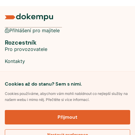
Přihlášení pro majitele
Rozcestník
Pro provozovatele
Kontakty
Sociální sítě
Cookies až do stanu? Sem s nimi.
Cookies používáme, abychom vám mohli nabídnout co nejlepší služby na
našem webu i mimo něj. Přečtěte si více informací.
©
2026
Dokempu.cz. Všechna práva vyhrazena.
Přijmout
Obchodní podmínky
Zpracování osobních údajů
Souhlas se zpracováním osobních údajů
Pravidla soutěže Kemp roku
Nastavit preference