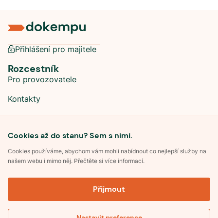
Přihlášení pro majitele
Rozcestník
Pro provozovatele
Kontakty
Sociální sítě
Cookies až do stanu? Sem s nimi.
Cookies používáme, abychom vám mohli nabídnout co nejlepší služby na
našem webu i mimo něj. Přečtěte si více informací.
©
2026
Dokempu.cz. Všechna práva vyhrazena.
Přijmout
Obchodní podmínky
Zpracování osobních údajů
Souhlas se zpracováním osobních údajů
Pravidla soutěže Kemp roku
Nastavit preference