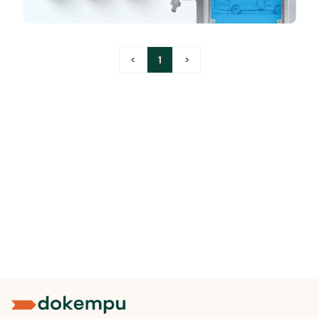
<
1
>