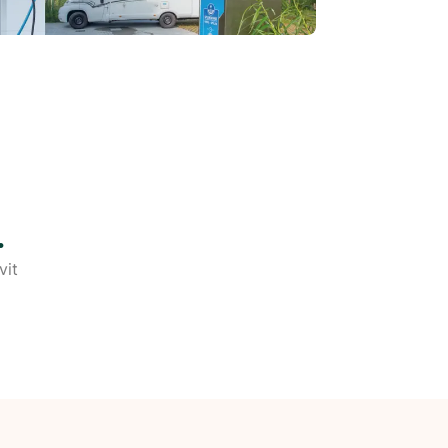
.
vit