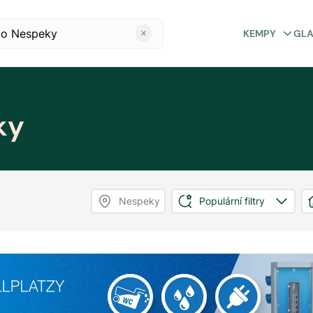
KEMPY
GL
ky
Nespeky
Populární filtry