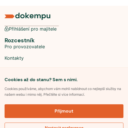
Přihlášení pro majitele
Rozcestník
Pro provozovatele
Kontakty
Sociální sítě
Cookies až do stanu? Sem s nimi.
Cookies používáme, abychom vám mohli nabídnout co nejlepší služby na
našem webu i mimo něj. Přečtěte si více informací.
©
2026
Dokempu.cz. Všechna práva vyhrazena.
Přijmout
Obchodní podmínky
Zpracování osobních údajů
Souhlas se zpracováním osobních údajů
Pravidla soutěže Kemp roku
Nastavit preference