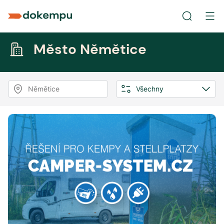
Město Němětice
Němětice
Všechny