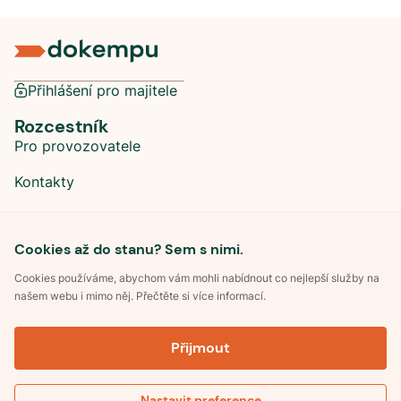
Přihlášení pro majitele
Rozcestník
Pro provozovatele
Kontakty
Sociální sítě
Cookies až do stanu? Sem s nimi.
Cookies používáme, abychom vám mohli nabídnout co nejlepší služby na
našem webu i mimo něj. Přečtěte si více informací.
©
2026
Dokempu.cz. Všechna práva vyhrazena.
Přijmout
Obchodní podmínky
Zpracování osobních údajů
Souhlas se zpracováním osobních údajů
Pravidla soutěže Kemp roku
Nastavit preference