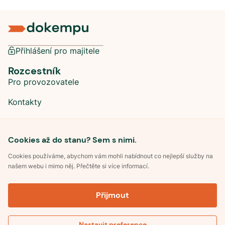
Přihlášení pro majitele
Rozcestník
Pro provozovatele
Kontakty
Sociální sítě
Cookies až do stanu? Sem s nimi.
Cookies používáme, abychom vám mohli nabídnout co nejlepší služby na
našem webu i mimo něj. Přečtěte si více informací.
©
2026
Dokempu.cz. Všechna práva vyhrazena.
Přijmout
Obchodní podmínky
Zpracování osobních údajů
Souhlas se zpracováním osobních údajů
Pravidla soutěže Kemp roku
Nastavit preference