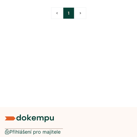
<
1
>
Přihlášení pro majitele