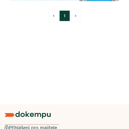
<
1
>
Přihlášení pro majitele