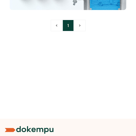
<
1
>