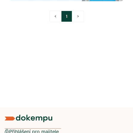
<
1
>
Přihlášení pro majitele