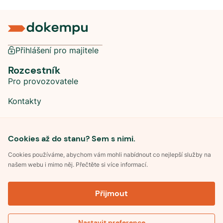
Přihlášení pro majitele
Rozcestník
Pro provozovatele
Kontakty
Sociální sítě
Cookies až do stanu? Sem s nimi.
Cookies používáme, abychom vám mohli nabídnout co nejlepší služby na
našem webu i mimo něj. Přečtěte si více informací.
©
2026
Dokempu.cz. Všechna práva vyhrazena.
Přijmout
Obchodní podmínky
Zpracování osobních údajů
Souhlas se zpracováním osobních údajů
Pravidla soutěže Kemp roku
Nastavit preference