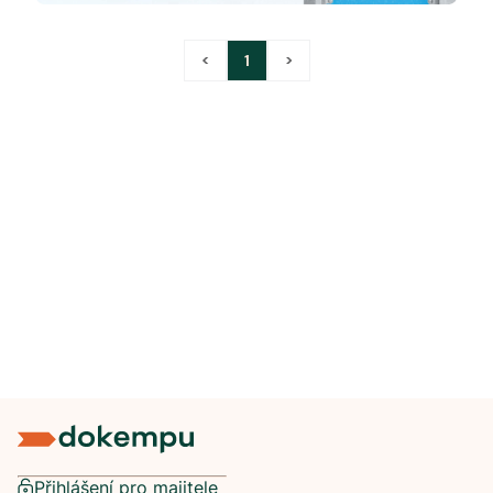
<
1
>
Přihlášení pro majitele