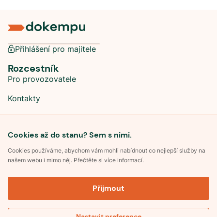
Přihlášení pro majitele
Rozcestník
Pro provozovatele
Kontakty
Sociální sítě
Cookies až do stanu? Sem s nimi.
Cookies používáme, abychom vám mohli nabídnout co nejlepší služby na
našem webu i mimo něj. Přečtěte si více informací.
©
2026
Dokempu.cz. Všechna práva vyhrazena.
Přijmout
Obchodní podmínky
Zpracování osobních údajů
Souhlas se zpracováním osobních údajů
Pravidla soutěže Kemp roku
Nastavit preference