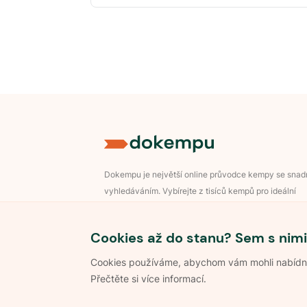
Dokempu je největší online průvodce kempy se sna
vyhledáváním. Vybírejte z tisíců kempů pro ideální
dovolenou v přírodě.
Přihlášení pro majitele
Cookies až do stanu? Sem s nimi
Cookies používáme, abychom vám mohli nabídnou
Přečtěte si více informací.
©
2026
Dokempu.cz. Všechna práva vyhrazena.