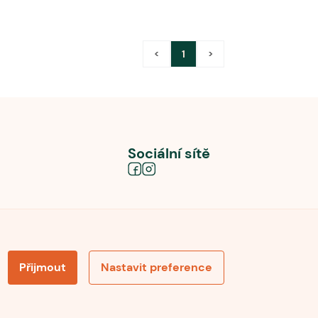
<
1
>
Sociální sítě
Přijmout
Nastavit preference
obních údajů
Souhlas se zpracováním osobních údajů
la pro recenze
Optimalizace pro vyhledávání