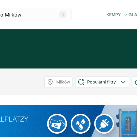
KEMPY
GL
Milków
Populární filtry