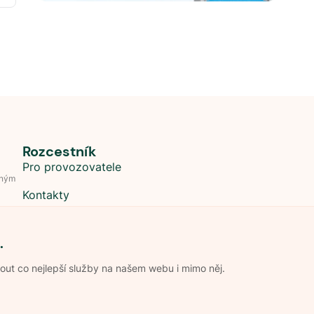
Rozcestník
Pro provozovatele
dným
Kontakty
.
t co nejlepší služby na našem webu i mimo něj.
Obchodní podmínky
Zpracování os
Pravidla soutěže Kemp roku
Pravid