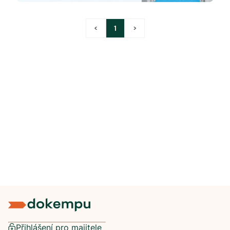
<
1
>
Přihlášení pro majitele