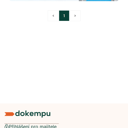
<
1
>
Přihlášení pro majitele