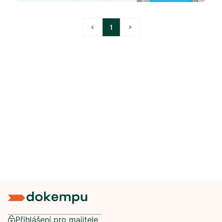
<
1
>
Přihlášení pro majitele