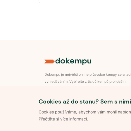
Dokempu je největší online průvodce kempy se sna
vyhledáváním. Vybírejte z tisíců kempů pro ideální
dovolenou v přírodě.
Přihlášení pro majitele
Cookies až do stanu? Sem s nimi
Cookies používáme, abychom vám mohli nabídnou
Přečtěte si více informací.
©
2026
Dokempu.cz. Všechna práva vyhrazena.