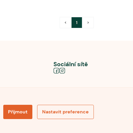
<
1
>
Sociální sítě
Přijmout
Nastavit preference
obních údajů
Souhlas se zpracováním osobních údajů
la pro recenze
Optimalizace pro vyhledávání