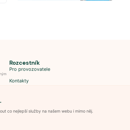
Rozcestník
Pro provozovatele
dným
Kontakty
.
t co nejlepší služby na našem webu i mimo něj.
Obchodní podmínky
Zpracování os
Pravidla soutěže Kemp roku
Pravid