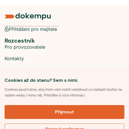
Přihlášení pro majitele
Rozcestník
Pro provozovatele
Kontakty
Sociální sítě
Cookies až do stanu? Sem s nimi.
Cookies používáme, abychom vám mohli nabídnout co nejlepší služby na
našem webu i mimo něj. Přečtěte si více informací.
©
2026
Dokempu.cz. Všechna práva vyhrazena.
Přijmout
Obchodní podmínky
Zpracování osobních údajů
Souhlas se zpracováním osobních údajů
Pravidla soutěže Kemp roku
Nastavit preference