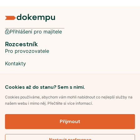
Přihlášení pro majitele
Rozcestník
Pro provozovatele
Kontakty
Sociální sítě
Cookies až do stanu? Sem s nimi.
Cookies používáme, abychom vám mohli nabídnout co nejlepší služby na
našem webu i mimo něj. Přečtěte si více informací.
©
2026
Dokempu.cz. Všechna práva vyhrazena.
Přijmout
Obchodní podmínky
Zpracování osobních údajů
Souhlas se zpracováním osobních údajů
Pravidla soutěže Kemp roku
Nastavit preference