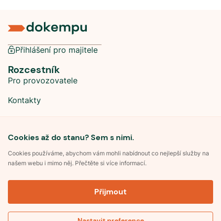
Přihlášení pro majitele
Rozcestník
Pro provozovatele
Kontakty
Sociální sítě
Cookies až do stanu? Sem s nimi.
Cookies používáme, abychom vám mohli nabídnout co nejlepší služby na
našem webu i mimo něj. Přečtěte si více informací.
©
2026
Dokempu.cz. Všechna práva vyhrazena.
Přijmout
Obchodní podmínky
Zpracování osobních údajů
Souhlas se zpracováním osobních údajů
Pravidla soutěže Kemp roku
Nastavit preference