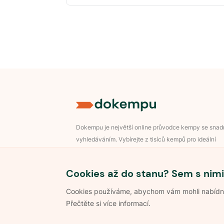
Dokempu je největší online průvodce kempy se sna
vyhledáváním. Vybírejte z tisíců kempů pro ideální
dovolenou v přírodě.
Přihlášení pro majitele
Cookies až do stanu? Sem s nimi
Cookies používáme, abychom vám mohli nabídnou
Přečtěte si více informací.
©
2026
Dokempu.cz. Všechna práva vyhrazena.