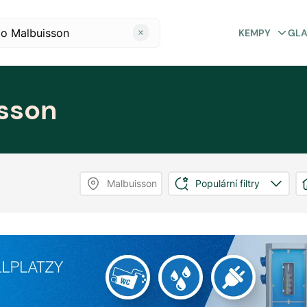
KEMPY
GL
sson
Malbuisson
Populární filtry