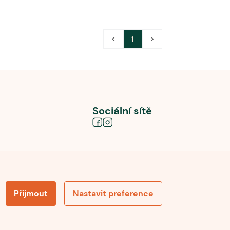
<
1
>
Sociální sítě
Přijmout
Nastavit preference
obních údajů
Souhlas se zpracováním osobních údajů
la pro recenze
Optimalizace pro vyhledávání