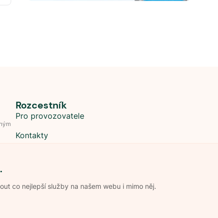
Rozcestník
Pro provozovatele
dným
Kontakty
.
t co nejlepší služby na našem webu i mimo něj.
Obchodní podmínky
Zpracování os
Pravidla soutěže Kemp roku
Pravid