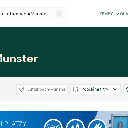
KEMPY
GL
unster
Luttenbach/Munster
Populární filtry