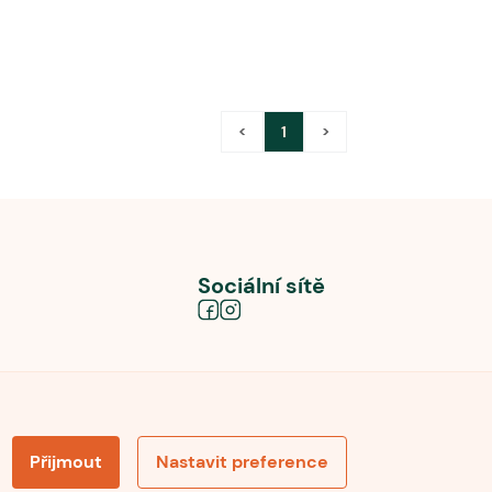
<
1
>
Sociální sítě
Přijmout
Nastavit preference