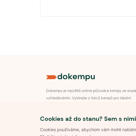
Dokempu je největší online průvodce kempy se sna
vyhledáváním. Vybírejte z tisíců kempů pro ideální
dovolenou v přírodě.
Přihlášení pro majitele
Cookies až do stanu? Sem s nimi
Cookies používáme, abychom vám mohli nabídnou