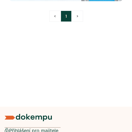
<
1
>
Přihlášení pro majitele