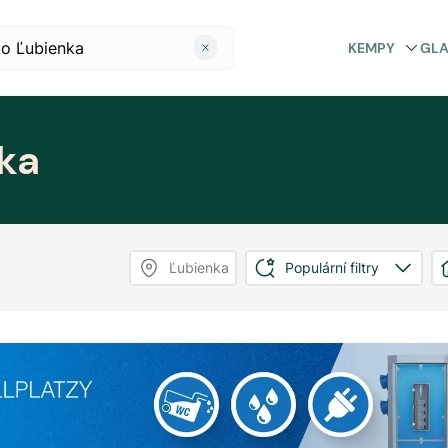
KEMPY
GL
ka
Ľubienka
Populární filtry