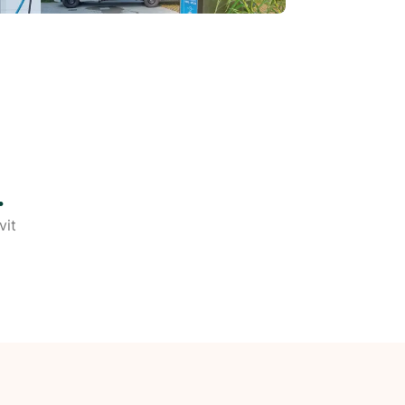
.
vit