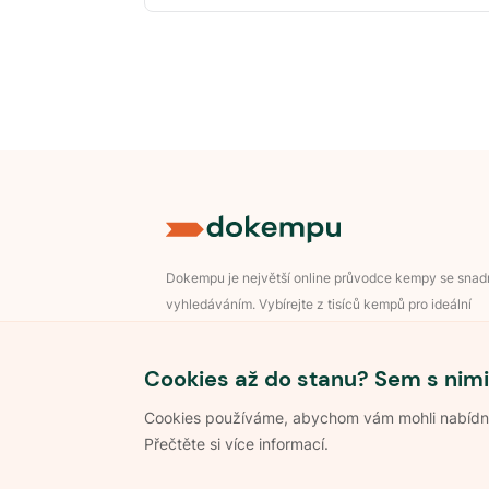
Dokempu je největší online průvodce kempy se sna
vyhledáváním. Vybírejte z tisíců kempů pro ideální
dovolenou v přírodě.
Přihlášení pro majitele
Cookies až do stanu? Sem s nimi
Cookies používáme, abychom vám mohli nabídnou
Přečtěte si více informací.
©
2026
Dokempu.cz. Všechna práva vyhrazena.