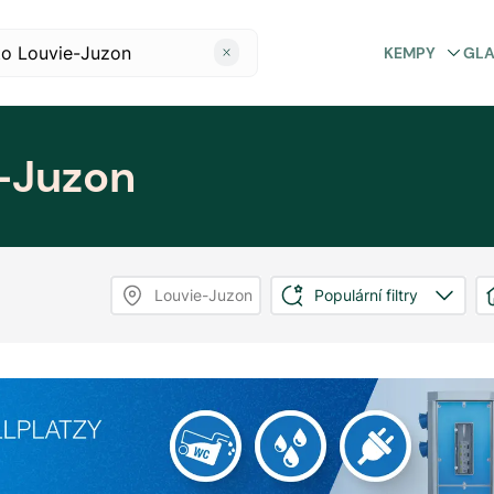
KEMPY
GL
-Juzon
Louvie-Juzon
Populární filtry