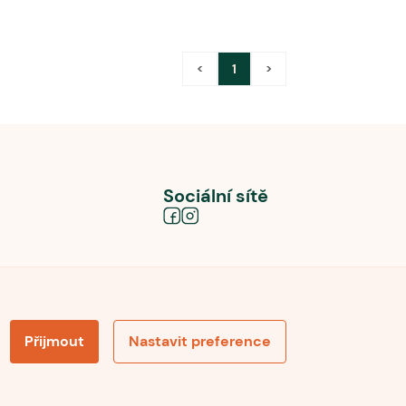
<
1
>
Sociální sítě
Přijmout
Nastavit preference
obních údajů
Souhlas se zpracováním osobních údajů
la pro recenze
Optimalizace pro vyhledávání