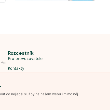
Rozcestník
Pro provozovatele
dným
Kontakty
.
t co nejlepší služby na našem webu i mimo něj.
Obchodní podmínky
Zpracování os
Pravidla soutěže Kemp roku
Pravid