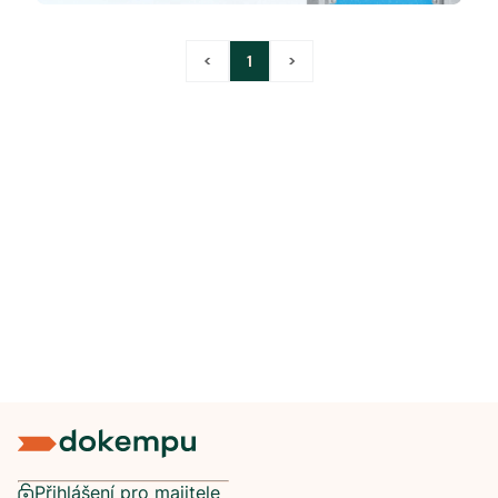
<
1
>
Přihlášení pro majitele