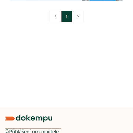
<
1
>
Přihlášení pro majitele