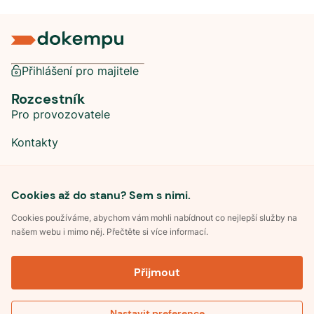
Přihlášení pro majitele
Rozcestník
Pro provozovatele
Kontakty
Sociální sítě
Cookies až do stanu? Sem s nimi.
Cookies používáme, abychom vám mohli nabídnout co nejlepší služby na
našem webu i mimo něj. Přečtěte si více informací.
©
2026
Dokempu.cz. Všechna práva vyhrazena.
Přijmout
Obchodní podmínky
Zpracování osobních údajů
Souhlas se zpracováním osobních údajů
Pravidla soutěže Kemp roku
Nastavit preference