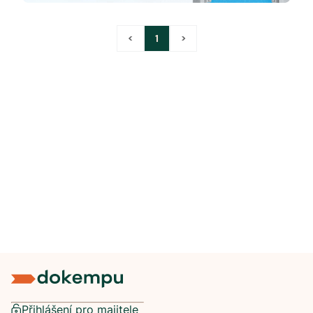
<
1
>
Přihlášení pro majitele