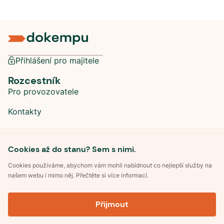
Přihlášení pro majitele
Rozcestník
Pro provozovatele
Kontakty
Sociální sítě
Cookies až do stanu? Sem s nimi.
Cookies používáme, abychom vám mohli nabídnout co nejlepší služby na
našem webu i mimo něj. Přečtěte si více informací.
©
2026
Dokempu.cz. Všechna práva vyhrazena.
Přijmout
Obchodní podmínky
Zpracování osobních údajů
Souhlas se zpracováním osobních údajů