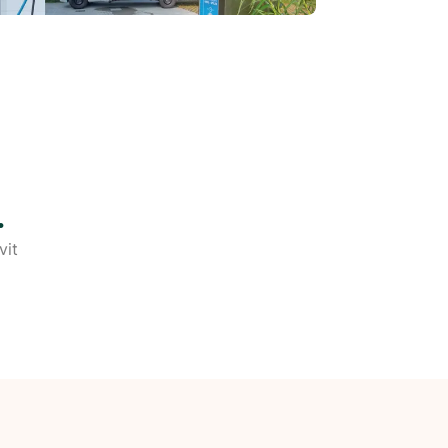
.
vit