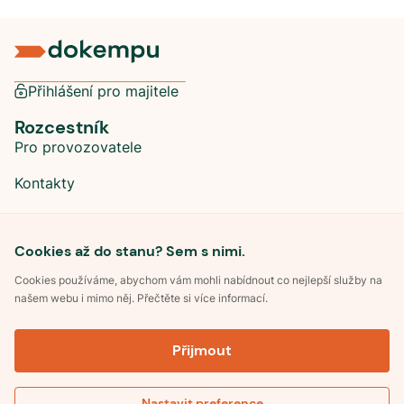
Přihlášení pro majitele
Rozcestník
Pro provozovatele
Kontakty
Sociální sítě
Cookies až do stanu? Sem s nimi.
Cookies používáme, abychom vám mohli nabídnout co nejlepší služby na
našem webu i mimo něj. Přečtěte si více informací.
©
2026
Dokempu.cz. Všechna práva vyhrazena.
Přijmout
Obchodní podmínky
Zpracování osobních údajů
Souhlas se zpracováním osobních údajů
Pravidla soutěže Kemp roku
Nastavit preference