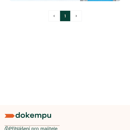
<
1
>
Přihlášení pro majitele