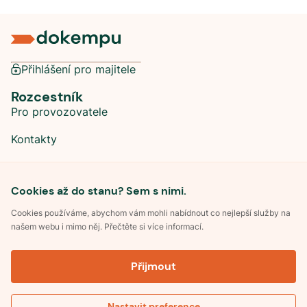
Přihlášení pro majitele
Rozcestník
Pro provozovatele
Kontakty
Sociální sítě
Cookies až do stanu? Sem s nimi.
Cookies používáme, abychom vám mohli nabídnout co nejlepší služby na
našem webu i mimo něj. Přečtěte si více informací.
©
2026
Dokempu.cz. Všechna práva vyhrazena.
Přijmout
Obchodní podmínky
Zpracování osobních údajů
Souhlas se zpracováním osobních údajů
Pravidla soutěže Kemp roku
Nastavit preference