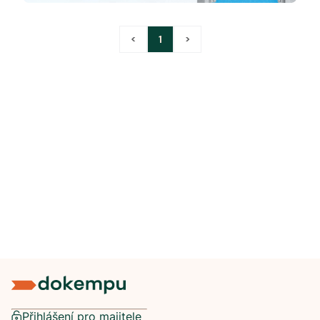
<
1
>
Přihlášení pro majitele