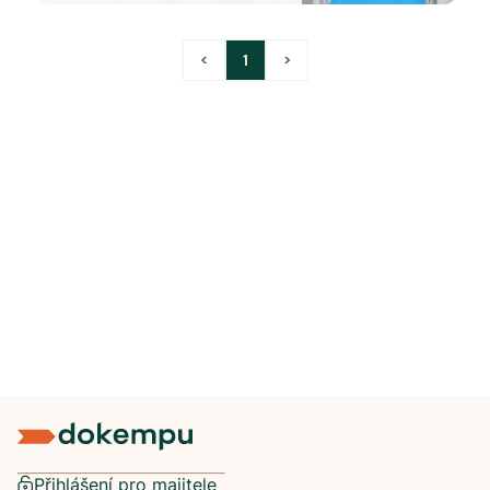
<
1
>
Přihlášení pro majitele