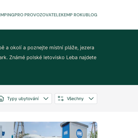
AMPING
PRO PROVOZOVATELE
KEMP ROKU
BLOG
 a okolí a poznejte místní pláže, jezera
ark. Známé polské letovisko Leba najdete
Typy ubytování
Všechny