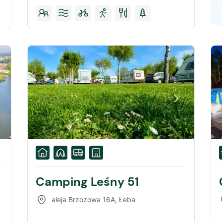
Camping Leśny 51
aleja Brzozowa 16A
,
Łeba