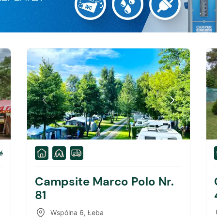
é
Campsite Marco Polo Nr.
81
Wspólna 6
,
Łeba