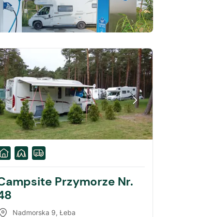
Campsite Przymorze Nr.
48
Nadmorska 9
,
Łeba