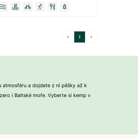
<
1
>
 atmosféru a dojdete z ní pěšky až k
zero i Baltské moře. Vyberte si kemp v