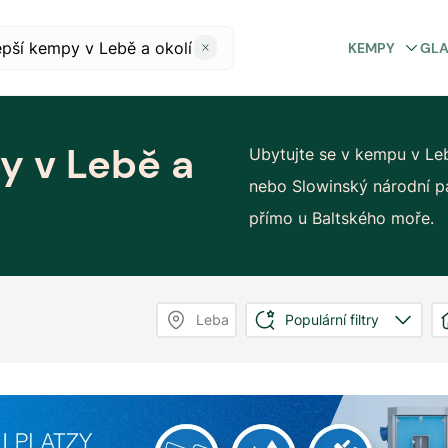
KEMPY
GL
y v Lebě a
Ubytujte se v kempu v Lebě
nebo Slowinský národní p
přímo u Baltského moře.
Leba
Populární filtry