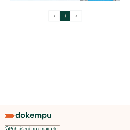
<
1
>
Přihlášení pro majitele